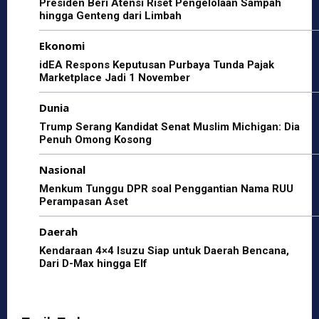
o
p
m
Presiden Beri Atensi Riset Pengelolaan Sampah
hingga Genteng dari Limbah
o
p
Ekonomi
k
idEA Respons Keputusan Purbaya Tunda Pajak
Marketplace Jadi 1 November
Dunia
Trump Serang Kandidat Senat Muslim Michigan: Dia
Penuh Omong Kosong
Nasional
Menkum Tunggu DPR soal Penggantian Nama RUU
Perampasan Aset
Daerah
Kendaraan 4×4 Isuzu Siap untuk Daerah Bencana,
Dari D-Max hingga Elf