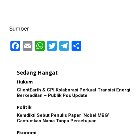
Sumber
F
E
W
T
T
S
a
m
h
w
el
h
c
ai
at
itt
e
ar
Sedang Hangat
e
l
s
er
gr
e
Hukum
b
A
a
ClientEarth & CPI Kolaborasi Perkuat Transisi Energi
o
p
m
Berkeadilan – Publik Pos Update
o
p
Politik
k
Kemdikti Sebut Penulis Paper ‘Nobel MBG’
Cantumkan Nama Tanpa Persetujuan
Ekonomi