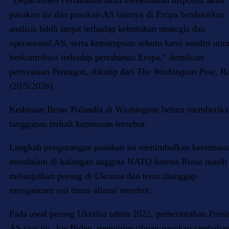
“Departemen Pertahanan akan menentukan disposisi akhir
pasukan ini dan pasukan AS lainnya di Eropa berdasarkan
analisis lebih lanjut terhadap kebutuhan strategis dan
operasional AS, serta kemampuan sekutu kami sendiri unt
berkontribusi terhadap pertahanan Eropa,” demikian
pernyataan Pentagon, dikutip dari
The Washington Post
, R
(20/5/2026).
Kedutaan Besar Polandia di Washington belum memberika
tanggapan terkait keputusan tersebut.
Langkah pengurangan pasukan ini menimbulkan kecemasa
mendalam di kalangan anggota NATO karena Rusia masih
melanjutkan perang di Ukraina dan terus dianggap
mengancam sisi timur aliansi tersebut.
Pada awal perang Ukraina tahun 2022, pemerintahan Presi
AS saat itu, Joe Biden, mengirim ribuan pasukan tambaha