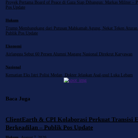
Proyek Pertama Board of Peace di Gaza Siap Dibangun: Markas Militer – P
Pos Update
Hukum
Trump Membangkang dari Putusan Mahkamah Agung, Nekat Teken Aturan
Publik Pos Update
Ekonomi
Airlangga Sebut 60 Persen Alumni Magang Nasional Direkrut Karyawan
Nasional
Kematian Eks Istri Polisi Medan, Dokter Jelaskan Asal-usul Luka Lebam
Baca Juga
ClientEarth & CPI Kolaborasi Perkuat Transisi 
Berkeadilan – Publik Pos Update
Hukum
August 7, 2026