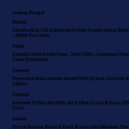
o
l
t
i
e
S
o
s
t
l
h
Sedang Hangat
k
A
t
e
a
Hukum
p
e
g
r
ClientEarth & CPI Kolaborasi Perkuat Transisi Energi Berke
– Publik Pos Update
p
r
r
e
Politik
a
Kemdikti Sebut Penulis Paper ‘Nobel MBG’ Cantumkan Nam
m
Tanpa Persetujuan
Ekonomi
Pemerintah Bakal Gabung Insentif Rp20 M Kota Terbersih d
Adipura
Nasional
Kejagung Periksa Don Ritto dan 8 Pihak Swasta di Kasus TP
Febrie
Hukum
Proyek Pertama Board of Peace di Gaza Siap Dibangun: Mar