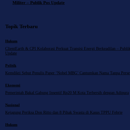
Militer – Publik Pos Update
Topik Terbaru
Hukum
ClientEarth & CPI Kolaborasi Perkuat Transisi Energi Berkeadilan – Publi
Update
Politik
Kemdikti Sebut Penulis Paper ‘Nobel MBG’ Cantumkan Nama Tanpa Perse
Ekonomi
Pemerintah Bakal Gabung Insentif Rp20 M Kota Terbersih dengan Adipura
Nasional
Kejagung Periksa Don Ritto dan 8 Pihak Swasta di Kasus TPPU Febrie
Hukum