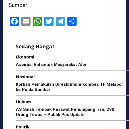
Sumber
F
E
W
T
T
S
a
m
h
w
el
h
c
ai
at
itt
e
ar
Sedang Hangat
e
l
s
er
gr
e
b
A
a
Ekonomi
o
p
m
Aspirasi Riil untuk Masyarakat Alor
o
p
Nasional
k
Korban Pemukulan Direskrimum Kombes TF Melapor
ke Polda Sumbar
Hukum
AS Salah Tembak Pesawat Penumpang Iran, 290
Orang Tewas – Publik Pos Update
Politik