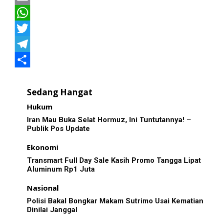
a
E
c
m
W
e
a
h
T
b
i
a
w
T
o
l
t
i
e
S
o
s
t
l
h
Sedang Hangat
k
A
t
e
a
Hukum
Iran Mau Buka Selat Hormuz, Ini Tuntutannya! –
p
e
g
r
Publik Pos Update
p
r
r
e
Ekonomi
a
Transmart Full Day Sale Kasih Promo Tangga Lipat
m
Aluminum Rp1 Juta
Nasional
Polisi Bakal Bongkar Makam Sutrimo Usai Kematian
Dinilai Janggal