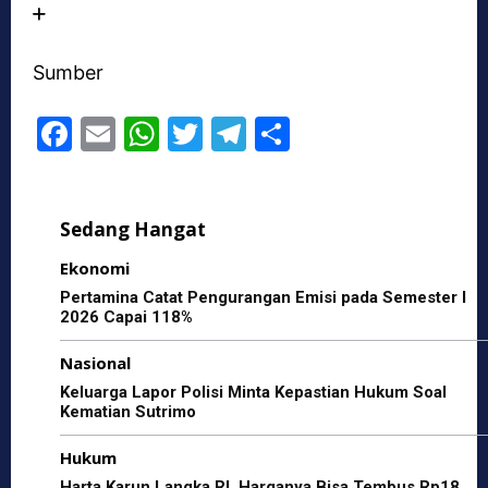
Sumber
F
E
W
T
T
S
a
m
h
w
el
h
c
ai
at
itt
e
ar
Sedang Hangat
e
l
s
er
gr
e
b
A
a
Ekonomi
o
p
m
Pertamina Catat Pengurangan Emisi pada Semester I
2026 Capai 118%
o
p
Nasional
k
Keluarga Lapor Polisi Minta Kepastian Hukum Soal
Kematian Sutrimo
Hukum
Harta Karun Langka RI, Harganya Bisa Tembus Rp18