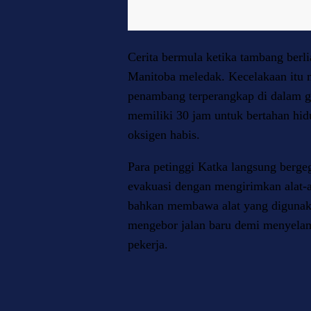
Cerita bermula ketika tambang berli
Manitoba meledak. Kecelakaan itu
penambang terperangkap di dalam g
memiliki 30 jam untuk bertahan hi
oksigen habis.
Para petinggi Katka langsung berg
evakuasi dengan mengirimkan alat-a
bahkan membawa alat yang digunak
mengebor jalan baru demi menyela
pekerja.