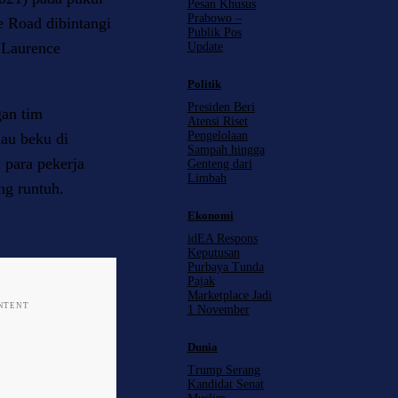
Pesan Khusus
Prabowo –
e Road dibintangi
Publik Pos
 Laurence
Update
Politik
Presiden Beri
an tim
Atensi Riset
Pengelolaan
au beku di
Sampah hingga
para pekerja
Genteng dari
Limbah
ng runtuh.
Ekonomi
idEA Respons
Keputusan
Purbaya Tunda
Pajak
Marketplace Jadi
ONTENT
1 November
Dunia
Trump Serang
Kandidat Senat