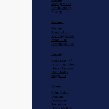
Muslim
Michigan: Dia
Penuh Omong
Kosong
Nasional
Menkum
Tunggu DPR
soal Penggantian
Nama RUU
Perampasan Aset
Daerah
Kendaraan 4×4
Isuzu Siap untuk
Daerah Bencana,
Dari D-Max
hingga Elf
Hukum
China Balas
Dendam,
Perusahaan
Teknologi-
Drone AS Kini