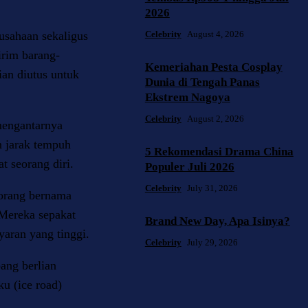
2026
Celebrity
August 4, 2026
usahaan sekaligus
irim barang-
Kemeriahan Pesta Cosplay
an diutus untuk
Dunia di Tengah Panas
Ekstrem Nagoya
Celebrity
August 2, 2026
mengantarnya
n jarak tempuh
5 Rekomendasi Drama China
t seorang diri.
Populer Juli 2026
Celebrity
July 31, 2026
orang bernama
ereka sepakat
Brand New Day, Apa Isinya?
aran yang tinggi.
Celebrity
July 29, 2026
ang berlian
u (ice road)