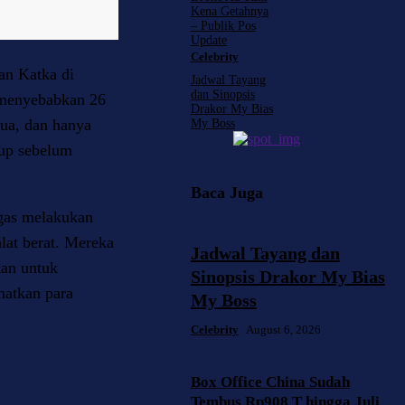
Kena Getahnya
– Publik Pos
Update
Celebrity
an Katka di
Jadwal Tayang
dan Sinopsis
 menyebabkan 26
Drakor My Bias
ua, dan hanya
My Boss
dup sebelum
Baca Juga
egas melakukan
lat berat. Mereka
Jadwal Tayang dan
an untuk
Sinopsis Drakor My Bias
matkan para
My Boss
Celebrity
August 6, 2026
Box Office China Sudah
Tembus Rp908 T hingga Juli