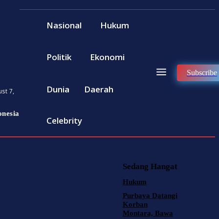
Nasional
Hukum
Politik
Ekonomi
Subscribe
Dunia
Daerah
st 7,
onesia
Celebrity
Sedang Hangat
Hukum
Purbaya Datangi
Korban
Montara, Bawa