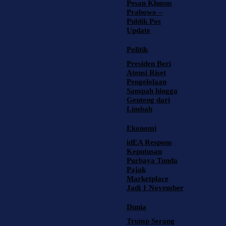
Pesan Khusus
Prabowo –
Publik Pos
Update
Politik
Presiden Beri
Atensi Riset
Pengelolaan
Sampah hingga
Genteng dari
Limbah
Ekonomi
idEA Respons
Keputusan
Purbaya Tunda
Pajak
Marketplace
Jadi 1 November
Dunia
Trump Serang