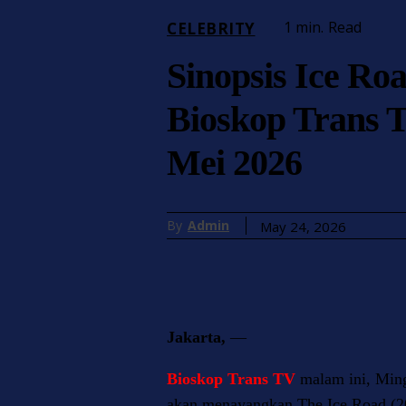
1
min.
Read
CELEBRITY
Sinopsis Ice Roa
Bioskop Trans 
Mei 2026
By
Admin
May 24, 2026
Jakarta,
—
Bioskop Trans TV
malam ini, Min
akan menayangkan The Ice Road (2