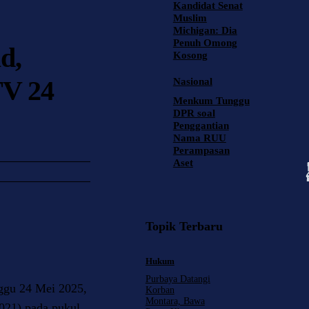
Kandidat Senat
Muslim
Michigan: Dia
Penuh Omong
d,
Kosong
TV 24
Nasional
Menkum Tunggu
DPR soal
Penggantian
Nama RUU
Perampasan
Aset
Topik Terbaru
Hukum
Purbaya Datangi
ggu 24 Mei 2025,
Korban
Montara, Bawa
021) pada pukul