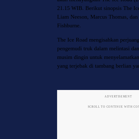
21.15 WIB. Berikut sinopsis The Ic
Liam Neeson, Marcus Thomas, dan
Fishburne.
The Ice Road mengisahkan perjuang
pengemudi truk dalam melintasi dan
musim dingin untuk menyelamatkan 
yang terjebak di tambang berlian ya
ADVERTISEMENT
SCROLL TO CONTINUE WITH C