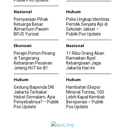
Publik Pos Update
Nasional
Hukum
Pernyataan Pihak
Polisi Ungkap Identitas
Keluarga Besar
Pemilik Senjata Api di
Almarhum Pasien
Sekolah Jaksel –
BPJS Yurizal
Publik Pos Update
Ekonomi
Nasional
Perajin Pohon Pinang
11 Ribu Orang Akan
di Tangerang
Ramaikan Apel
Kebanjiran Pesanan
Kebangsaan Jaga
Jelang HUT ke-81
Jakarta Hari Ini
Hukum
Hukum
Gedung Bapenda DKI
Hambatan Ekspor
Jakarta Terbakar
Mineral Tuntas, 100
Hebat Semalam, Apa
Lebih Kapal Kembali
Penyebabnya? – Publik
Beroperasi – Publik
Pos Update
Pos Update