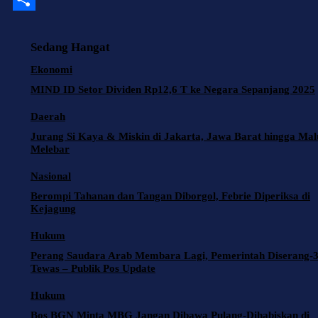
o
l
t
i
e
S
o
s
t
l
h
Sedang Hangat
k
A
t
e
a
Ekonomi
p
e
g
r
MIND ID Setor Dividen Rp12,6 T ke Negara Sepanjang 2025
p
r
r
e
Daerah
a
Jurang Si Kaya & Miskin di Jakarta, Jawa Barat hingga Ma
Melebar
m
Nasional
Berompi Tahanan dan Tangan Diborgol, Febrie Diperiksa di
Kejagung
Hukum
Perang Saudara Arab Membara Lagi, Pemerintah Diserang-
Tewas – Publik Pos Update
Hukum
Bos BGN Minta MBG Jangan Dibawa Pulang-Dihabiskan di