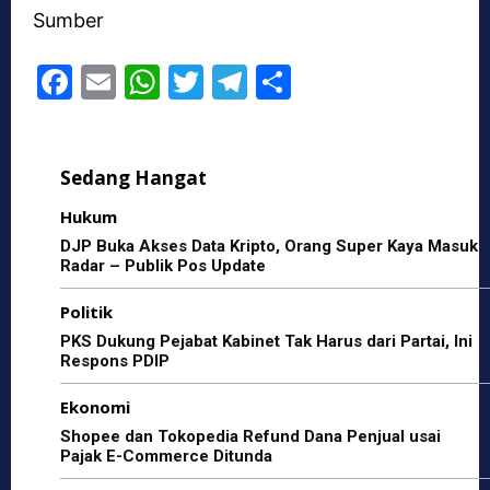
Sumber
F
E
W
T
T
S
a
m
h
w
el
h
c
ai
at
itt
e
ar
Sedang Hangat
e
l
s
er
gr
e
b
A
a
Hukum
o
p
m
DJP Buka Akses Data Kripto, Orang Super Kaya Masuk
Radar – Publik Pos Update
o
p
Politik
k
PKS Dukung Pejabat Kabinet Tak Harus dari Partai, Ini
Respons PDIP
Ekonomi
Shopee dan Tokopedia Refund Dana Penjual usai
Pajak E-Commerce Ditunda