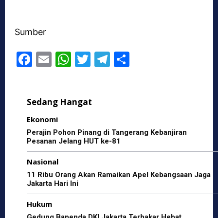
Sumber
F
E
W
T
T
S
a
m
h
w
el
h
c
ai
at
itt
e
ar
Sedang Hangat
e
l
s
er
gr
e
b
A
a
Ekonomi
o
p
m
Perajin Pohon Pinang di Tangerang Kebanjiran
Pesanan Jelang HUT ke-81
o
p
Nasional
k
11 Ribu Orang Akan Ramaikan Apel Kebangsaan Jaga
Jakarta Hari Ini
Hukum
Gedung Bapenda DKI Jakarta Terbakar Hebat