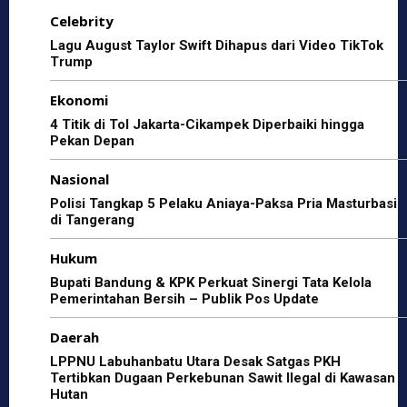
b
A
a
Celebrity
o
p
m
Lagu August Taylor Swift Dihapus dari Video TikTok
Trump
o
p
Ekonomi
k
4 Titik di Tol Jakarta-Cikampek Diperbaiki hingga
Pekan Depan
Nasional
Polisi Tangkap 5 Pelaku Aniaya-Paksa Pria Masturbasi
di Tangerang
Hukum
Bupati Bandung & KPK Perkuat Sinergi Tata Kelola
Pemerintahan Bersih – Publik Pos Update
Daerah
LPPNU Labuhanbatu Utara Desak Satgas PKH
Tertibkan Dugaan Perkebunan Sawit Ilegal di Kawasan
Hutan