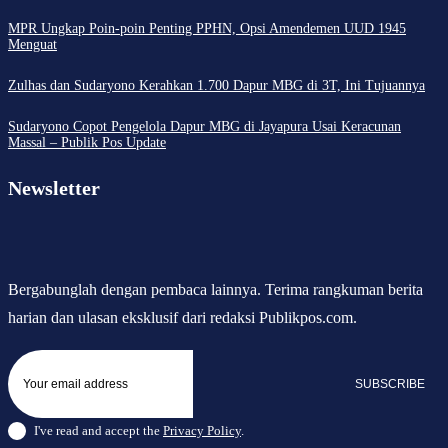
MPR Ungkap Poin-poin Penting PPHN, Opsi Amendemen UUD 1945
Menguat
Zulhas dan Sudaryono Kerahkan 1.700 Dapur MBG di 3T, Ini Tujuannya
Sudaryono Copot Pengelola Dapur MBG di Jayapura Usai Keracunan
Massal – Publik Pos Update
Newsletter
Bergabunglah dengan pembaca lainnya. Terima rangkuman berita
harian dan ulasan eksklusif dari redaksi Publikpos.com.
SUBSCRIBE
I've read and accept the
Privacy Policy
.