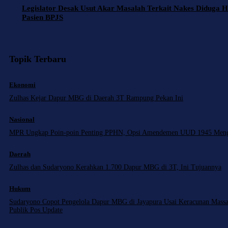
Legislator Desak Usut Akar Masalah Terkait Nakes Diduga H
Pasien BPJS
Topik Terbaru
Ekonomi
Zulhas Kejar Dapur MBG di Daerah 3T Rampung Pekan Ini
Nasional
MPR Ungkap Poin-poin Penting PPHN, Opsi Amendemen UUD 1945 Men
Daerah
Zulhas dan Sudaryono Kerahkan 1.700 Dapur MBG di 3T, Ini Tujuannya
Hukum
Sudaryono Copot Pengelola Dapur MBG di Jayapura Usai Keracunan Massa
Publik Pos Update