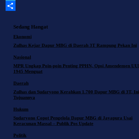
b
i
a
w
T
o
l
t
i
e
S
o
s
t
l
h
Sedang Hangat
k
A
t
e
a
Ekonomi
p
e
g
r
Zulhas Kejar Dapur MBG di Daerah 3T Rampung Pekan Ini
p
r
r
e
Nasional
a
MPR Ungkap Poin-poin Penting PPHN, Opsi Amendemen U
1945 Menguat
m
Daerah
Zulhas dan Sudaryono Kerahkan 1.700 Dapur MBG di 3T, In
Tujuannya
Hukum
Sudaryono Copot Pengelola Dapur MBG di Jayapura Usai
Keracunan Massal – Publik Pos Update
Politik